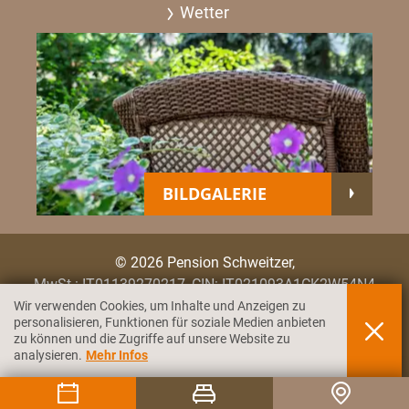
Wetter
BILDGALERIE
© 2026 Pension Schweitzer,
MwSt.: IT01139270217,
CIN: IT021093A1CK2W54N4
Wir verwenden Cookies, um Inhalte und Anzeigen zu
IMPRESSUM
PRIVACY & COOKIES
personalisieren, Funktionen für soziale Medien anbieten
zu können und die Zugriffe auf unsere Website zu
produced by
analysieren.
Mehr Infos