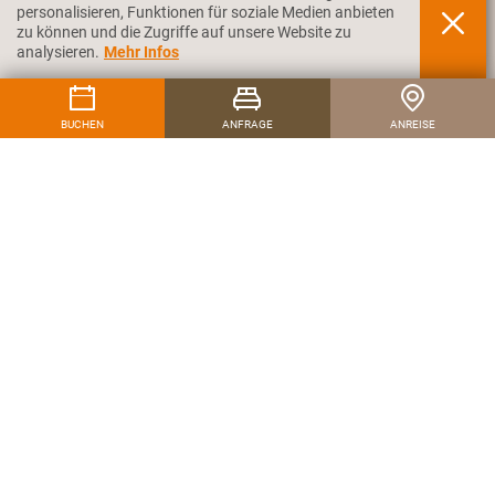
Wetter
personalisieren, Funktionen für soziale Medien anbieten
zu können und die Zugriffe auf unsere Website zu
analysieren.
Mehr Infos
FOLGEN SIE UNS AUF
BUCHEN
ANFRAGE
ANREISE
HOTEL PENSION SCHWEITZER
Erich Schweitzer
KONTAKT
Tel.
+39 0473 730174
Fax +39 0473 731943
Mail
info@pension-schweitzer.it
ADRESSE
DANTESTR. 1
I-39028 SCHLANDERS
Südtirol - Italien