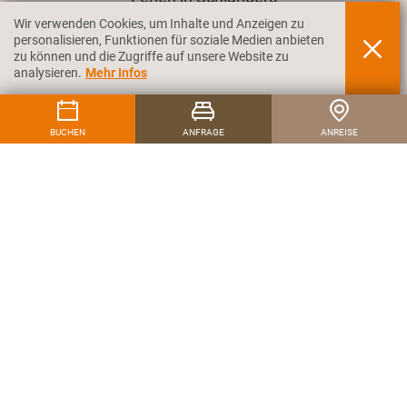
Wir verwenden Cookies, um Inhalte und Anzeigen zu
personalisieren, Funktionen für soziale Medien anbieten
COVID-19
zu können und die Zugriffe auf unsere Website zu
analysieren.
Mehr Infos
FOLGEN SIE UNS AUF
BUCHEN
ANFRAGE
ANREISE
HOTEL PENSION SCHWEITZER
Erich Schweitzer
KONTAKT
Tel.
+39 0473 730174
Fax +39 0473 731943
Mail
info@pension-schweitzer.it
ADRESSE
DANTESTR. 1